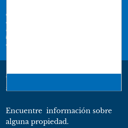
Conéctese con nuestro destacado equipo
de profesionales. Aproveche nuestra
asesoría y experiencia en soluciones
inmobiliarias para alcanzar sus objetivos
en el sector inmobiliario hoy.
Conozca más sobre nuestros
servicios.
Encuentre información sobre
alguna propiedad.