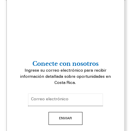
|
O
Nuevos incentivos para atraer
f
inversión fuera del GAM
i
c
Ver más
i
n
a
s
Conecte con nosotros
Ingrese su correo electrónico para recibir
E
información detallada sobre oportunidades en
s
Costa Rica.
t
Email
r
a
t
ENVIAR
e
g