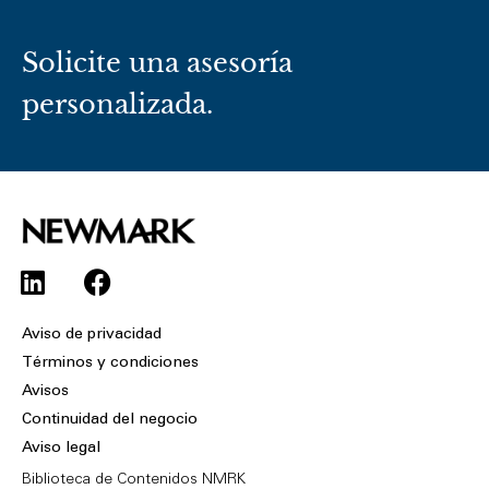
Solicite una asesoría
personalizada.
L
F
i
a
n
c
Aviso de privacidad
k
e
Términos y condiciones
e
b
Avisos
d
o
Continuidad del negocio
i
o
Aviso legal
n
k
Biblioteca de Contenidos NMRK