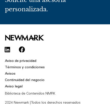
personalizada.
L
F
i
a
n
c
Aviso de privacidad
k
e
Términos y condiciones
e
b
Avisos
d
o
Continuidad del negocio
i
o
Aviso legal
n
k
Biblioteca de Contenidos NMRK
2024 Newmark | Todos los derechos reservados