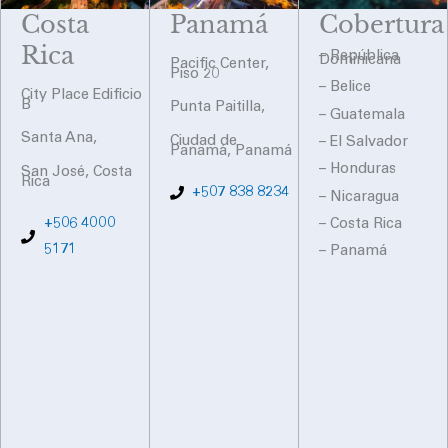
Costa
Panamá
Cobertura
Rica
– República
Dominicana
Pacific Center,
Piso 20
– Belice
City Place Edificio
B
Punta Paitilla,
– Guatemala
Santa Ana,
Ciudad de
– El Salvador
Panamá, Panamá
– Honduras
San José, Costa
Rica
+507 838 8234
– Nicaragua
+506 4000
– Costa Rica
5171
– Panamá