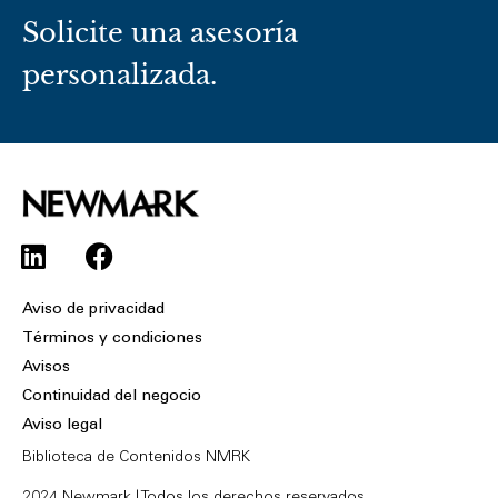
Solicite una asesoría
personalizada.
L
F
i
a
n
c
Aviso de privacidad
k
e
Términos y condiciones
e
b
Avisos
d
o
Continuidad del negocio
i
o
Aviso legal
n
k
Biblioteca de Contenidos NMRK