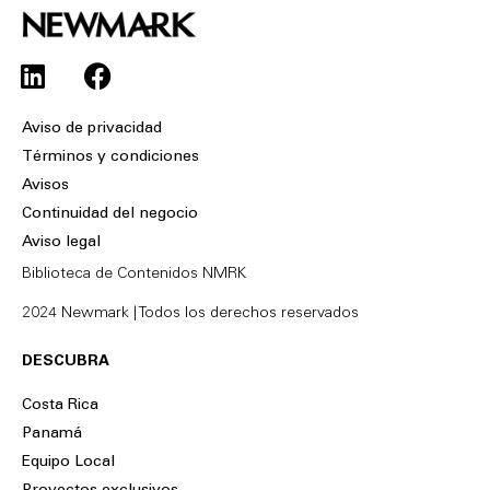
L
F
i
a
n
c
Aviso de privacidad
k
e
Términos y condiciones
e
b
Avisos
d
o
Continuidad del negocio
i
o
Aviso legal
n
k
Biblioteca de Contenidos NMRK
2024 Newmark | Todos los derechos reservados
DESCUBRA
Costa Rica
Panamá
Equipo Local