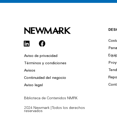
DES
L
F
Cost
i
a
Pan
n
c
Equi
Aviso de privacidad
k
e
Proy
Términos y condiciones
e
b
Tend
Avisos
d
o
i
o
Repo
Continuidad del negocio
n
k
Cont
Aviso legal
Biblioteca de Contenidos NMRK
2024 Newmark | Todos los derechos
reservados