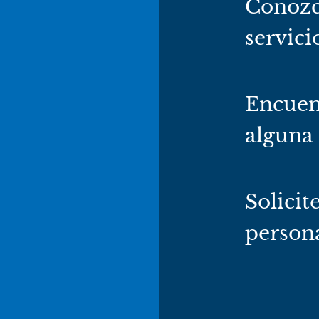
Conozc
servici
Encuen
alguna
Solicit
persona