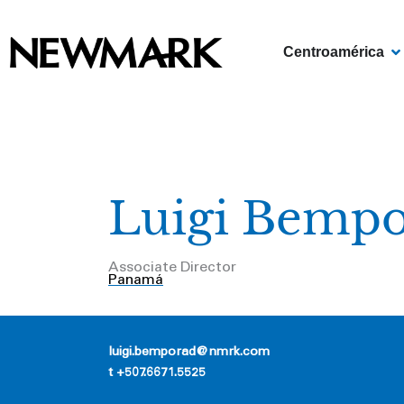
Skip
to
OP
Centroamérica
content
Luigi Bemp
Associate Director
Panamá
luigi.bemporad@nmrk.com
t +507.
6671.5525