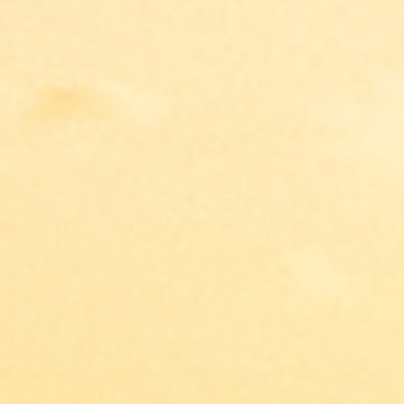
SOLARIUM
es el parque empresarial más moderno y
vibrante del Pacífico Norte de Costa Rica, un desarrollo
inmobiliario de uso mixto de 1,000,000 m² que ofrece