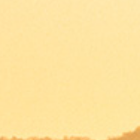
interesantes oportunidades de negocio.
Ubicado en Liberia, la ciudad más importante de
Guanacaste,
SOLARIUM
es un catalizador para el
desarrollo económico de la zona, mejorando la calidad de
vida de sus residentes.
Ver brochure
BODEGAS
OFICINAS
TERRENOS
COMERCIOS