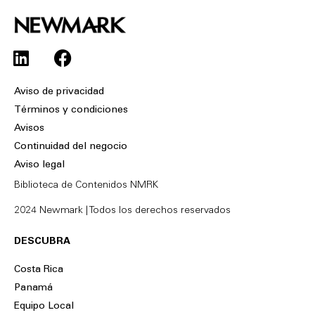
L
F
i
a
n
c
Aviso de privacidad
k
e
Términos y condiciones
e
b
Avisos
d
o
Continuidad del negocio
i
o
Aviso legal
n
k
Biblioteca de Contenidos NMRK
2024 Newmark | Todos los derechos reservados
DESCUBRA
Costa Rica
Panamá
Equipo Local