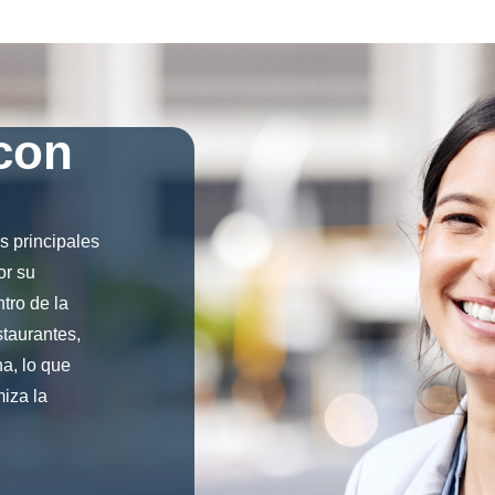
con
 principales
or su
tro de la
staurantes,
a, lo que
miza la