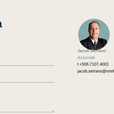
a
Jacob Serrano
Associate
t +506.7107.4001
jacob.serrano@nmr