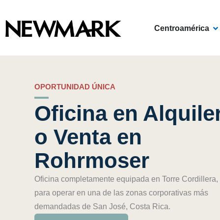
Skip
to
OP
Centroamérica
content
OPORTUNIDAD ÚNICA
Oficina en Alquile
o Venta en
Rohrmoser
Oficina completamente equipada en Torre Cordillera, 
para operar en una de las zonas corporativas más
demandadas de San José, Costa Rica.