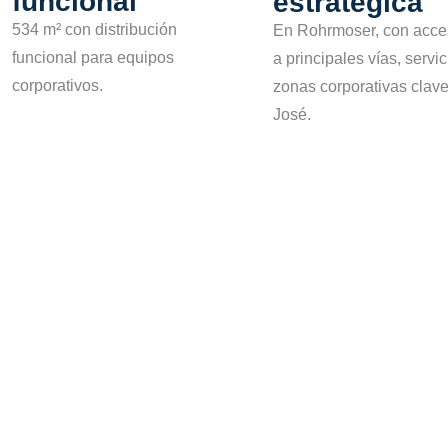
funcional
estratégica
534 m² con distribución
En Rohrmoser, con acce
funcional para equipos
a principales vías, servic
corporativos.
zonas corporativas clav
José.