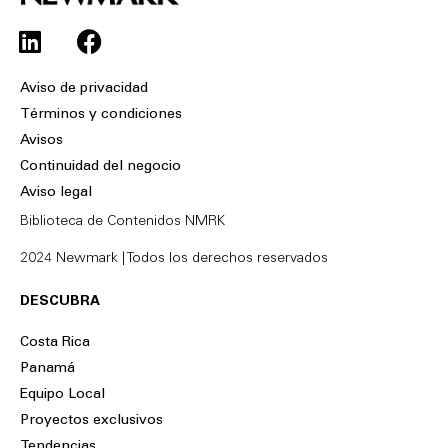
L
F
i
a
n
c
Aviso de privacidad
k
e
Términos y condiciones
e
b
Avisos
d
o
Continuidad del negocio
i
o
Aviso legal
n
k
Biblioteca de Contenidos NMRK
2024 Newmark | Todos los derechos reservados
DESCUBRA
Costa Rica
Panamá
Equipo Local
Proyectos exclusivos
Tendencias