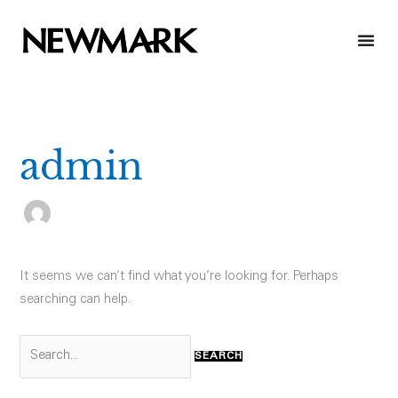
Skip
to
content
Search
for:
admin
It seems we can’t find what you’re looking for. Perhaps
searching can help.